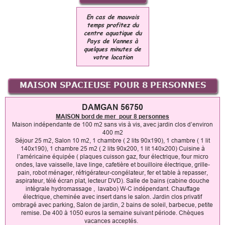
En cas de mauvais
temps profitez du
centre aquatique du
Pays de Vannes à
quelques minutes de
votre location
MAISON SPACIEUSE POUR 8 PERSONNES
DAMGAN 56750
MAISON bord de mer pour 8 personnes
Maison indépendante de 100 m2 sans vis à vis, avec jardin clos d’environ
400 m2
Séjour 25 m2, Salon 10 m2, 1 chambre ( 2 lits 90x190), 1 chambre ( 1 lit
140x190), 1 chambre 25 m2 ( 2 lits 90x200, 1 lit 140x200) Cuisine à
l’américaine équipée ( plaques cuisson gaz, four électrique, four micro
ondes, lave vaisselle, lave linge, cafetière et bouilloire électrique, grille-
pain, robot ménager, réfrigérateur-congélateur, fer et table à repasser,
aspirateur, télé écran plat, lecteur DVD). Salle de bains (cabine douche
intégrale hydromassage , lavabo) W-C indépendant. Chauffage
électrique, cheminée avec insert dans le salon. Jardin clos privatif
ombragé avec parking, Salon de jardin, 2 bains de soleil, barbecue, petite
remise. De 400 à 1050 euros la semaine suivant période. Chèques
vacances acceptés.