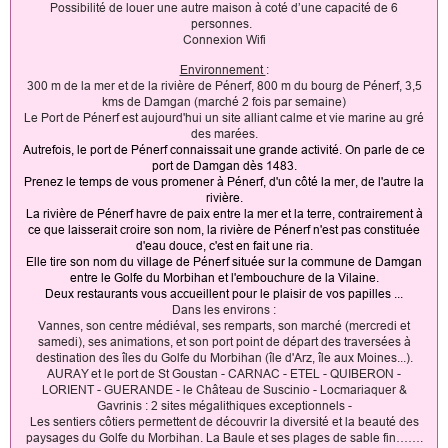
Possibilité de louer une autre maison à coté d’une capacité de 6
personnes.
Connexion Wifi
Environnement
:
300 m de la mer et de la rivière de Pénerf, 800 m du bourg de Pénerf, 3,5
kms de Damgan (marché 2 fois par semaine)
Le Port de Pénerf est aujourd'hui un site alliant calme et vie marine au gré
des marées.
Autrefois, le port de Pénerf connaissait une grande activité. On parle de ce
port de Damgan dès 1483.
Prenez le temps de vous promener à Pénerf, d'un côté la mer, de l'autre la
rivière.
La rivière de Pénerf havre de paix entre la mer et la terre, contrairement à
ce que laisserait croire son nom, la rivière de Pénerf n'est pas constituée
d'eau douce, c'est en fait une ria.
Elle tire son nom du village de Pénerf située sur la commune de Damgan
entre le Golfe du Morbihan et l'embouchure de la Vilaine.
Deux restaurants vous accueillent pour le plaisir de vos papilles ...
Dans les environs :
Vannes, son centre médiéval, ses remparts, son marché (mercredi et
samedi), ses animations, et son port point de départ des traversées à
destination des îles du Golfe du Morbihan (île d'Arz, île aux Moines...).
AURAY et le port de St Goustan - CARNAC - ETEL - QUIBERON -
LORIENT - GUERANDE - le Château de Suscinio - Locmariaquer &
Gavrinis : 2 sites mégalithiques exceptionnels -
Les sentiers côtiers permettent de découvrir la diversité et la beauté des
paysages du Golfe du Morbihan. La Baule et ses plages de sable fin…….